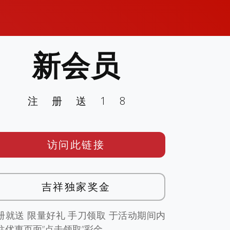
新会员
注册送18
访问此链接
吉祥独家奖金
册就送 限量好礼 手刀领取 于活动期间内
往优惠页面”点击领取”彩金。