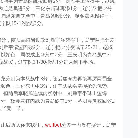
张骋宇为青岛队跳投回敬2分。刘雁宇上篮得手，赵戌
晨为辽足飙进3分，王化东罚球再添1分，辽宁队把比分
随后周湛东两罚全中，青岛紧咬比分。杨金蒙跳投得手，
队15-12抢先3分。
3分，随后高诗岩助攻刘雁宇灌篮得手，辽宁队把分差
雁宇灌篮回敬2分，辽宁把比分变成了25-21。赵戌
以颜色。周俊成上篮射中2分，王庆明为青岛飙中3
战罢，辽宁队31-30抢先1分进入到下半场。
龙分别为本队飙中3分，随后焦海龙再接再厉两罚全
颜色，王化东再中3分，辽宁队从头掌握抢先优势。
。但随后李晓旭连续内线射中，刘雁宇带球上篮得
分。杨金蒙在内线为青岛砍中2分，丛明晨灵敏回敬2
入毕竟一节。
。此后两队你来我往，
wellbet
分差一向没有摆开，辽宁