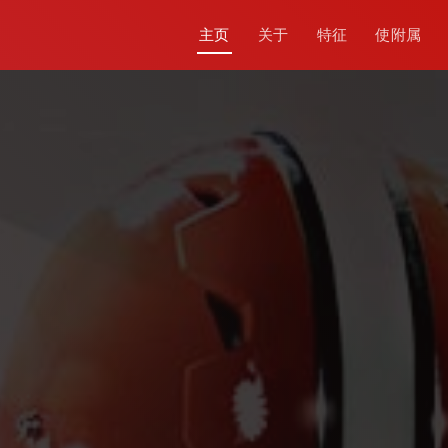
主页
关于
特征
使附属