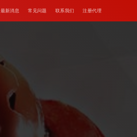
最新消息
常见问题
联系我们
注册代理