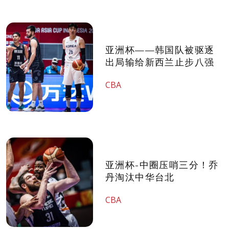
亚洲杯——韩国队被驱逐
出局输给新西兰止步八强
CBA
亚洲杯-中圈压哨三分！乔
丹淘汰中华台北
CBA