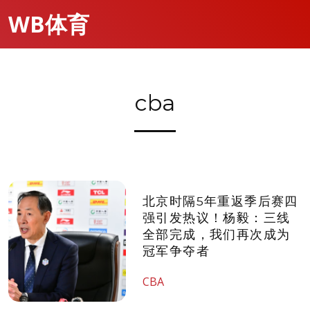
WB体育
cba
北京时隔5年重返季后赛四
强引发热议！杨毅：三线
全部完成，我们再次成为
冠军争夺者
CBA