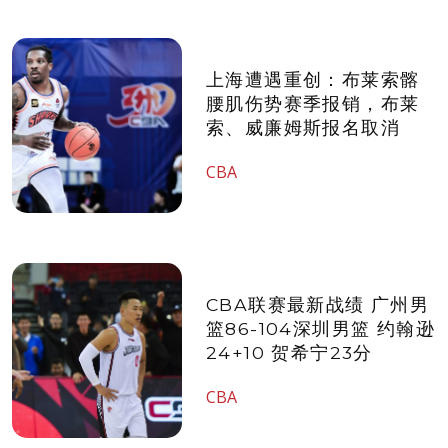
上海遭遇重创：布莱索髂
腰肌伤势赛季报销，布莱
索、威廉姆斯报名取消
CBA
CBA联赛最新战绩 广州男
篮86-104深圳男篮 约翰逊
24+10 贺希宁23分
CBA