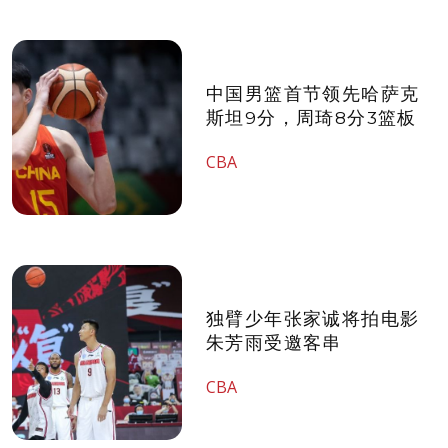
中国男篮首节领先哈萨克
斯坦9分，周琦8分3篮板
CBA
独臂少年张家诚将拍电影
朱芳雨受邀客串
CBA