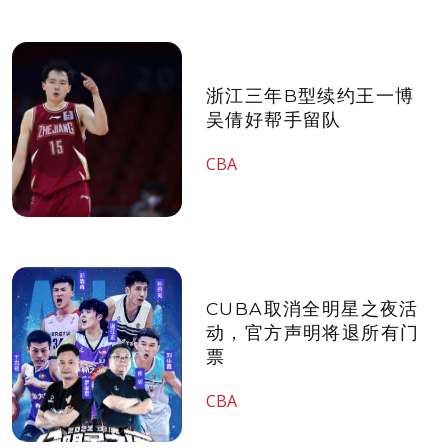
浙江三年B型续约王一博
吴倩好帮手留队
CBA
CUBA取消全明星之夜活
动，官方声明将退所有门
票
CBA