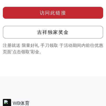
访问此链接
吉祥独家奖金
注册就送 限量好礼 手刀领取 于活动期间内前往优惠
页面”点击领取”彩金。
WB体育