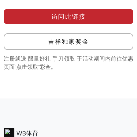
访问此链接
吉祥独家奖金
注册就送 限量好礼 手刀领取 于活动期间内前往优惠
页面”点击领取”彩金。
WB体育