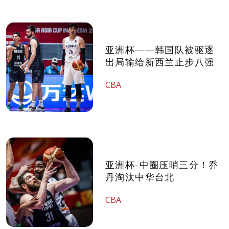
亚洲杯——韩国队被驱逐
出局输给新西兰止步八强
CBA
亚洲杯-中圈压哨三分！乔
丹淘汰中华台北
CBA