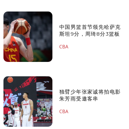
中国男篮首节领先哈萨克
斯坦9分，周琦8分3篮板
CBA
独臂少年张家诚将拍电影
朱芳雨受邀客串
CBA