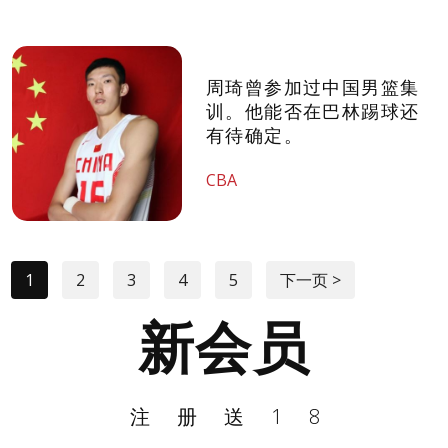
周琦曾参加过中国男篮集
训。他能否在巴林踢球还
有待确定。
CBA
1
2
3
4
5
下一页 >
新会员
注册送18