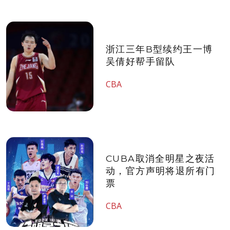
浙江三年B型续约王一博
吴倩好帮手留队
CBA
CUBA取消全明星之夜活
动，官方声明将退所有门
票
CBA