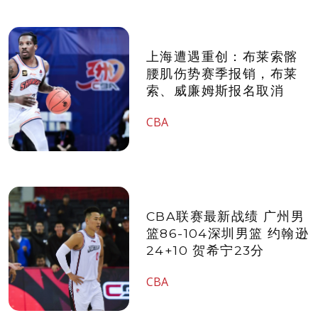
上海遭遇重创：布莱索髂
腰肌伤势赛季报销，布莱
索、威廉姆斯报名取消
CBA
CBA联赛最新战绩 广州男
篮86-104深圳男篮 约翰逊
24+10 贺希宁23分
CBA