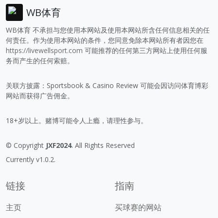
WB体育
WB体育 不承担与您使用本网站及使用本网站所含任何信息相关的任
何责任。作为使用本网站的条件，您同意免除本网站所有者因您在
https://livewellsport.com
可能推荐的任何第三方网站上使用任何服
务而产生的任何索赔。
关联方披露：Sportsbook & Casino Review 可能会因访问体育博彩
网站而获得广告佣金。
18+岁以上。赌博可能令人上瘾，请理性参与。
© Copyright
JXF2024
. All Rights Reserved
Currently v1.0.2.
链接
指南
主页
买球赛的网站