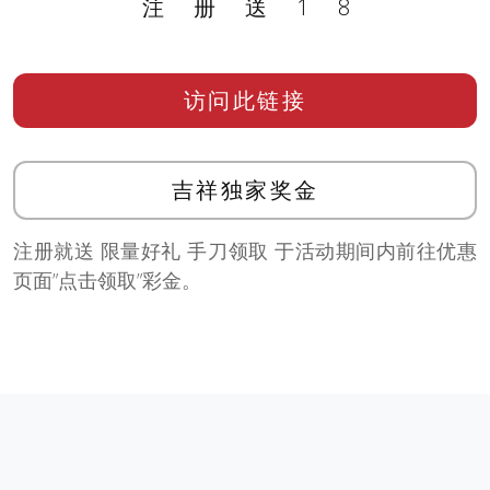
注册送18
访问此链接
吉祥独家奖金
注册就送 限量好礼 手刀领取 于活动期间内前往优惠
页面”点击领取”彩金。