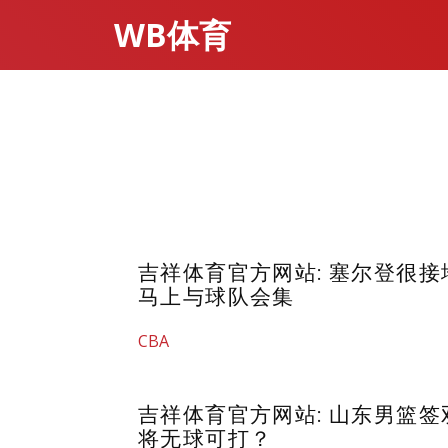
WB体育
吉祥体育官方网站: 塞尔登很
马上与球队会集
CBA
吉祥体育官方网站: 山东男篮
将无球可打？