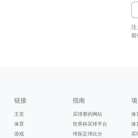
注
前
链接
指南
项
主页
买球赛的网站
体
体育
世界杯买球平台
体
游戏
球探足球比分
买