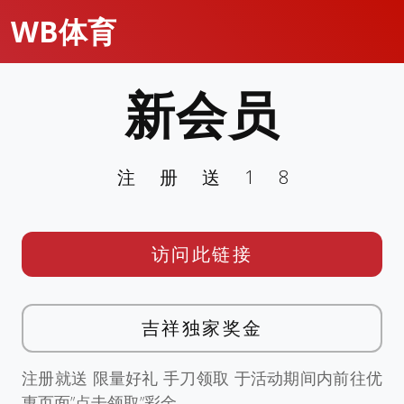
WB体育
新会员
注册送18
访问此链接
吉祥独家奖金
注册就送 限量好礼 手刀领取 于活动期间内前往优
惠页面”点击领取”彩金。