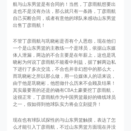
航与山东男篮是有合同的！当然，丁彦雨航想要出
走也不是没有办法，那么就只有一条路，丁彦雨航
自己买断合同，或者有意他的球队来感动山东男篮
出售丁彦雨航！
不管丁彦雨航与巩晓彬是否有个人恩怨，现在他们
一个是山东男篮的主教练一个是球员，依据山东媒
体人泄漏，两边的不合主要是在年薪上，这也是巩
晓彬为何说丁彦雨航不能看中利益，据了解两边私
下进行了多次交流，不合也并非幻想中的那么大，
而巩晓彬之所以那么做，用一位媒体人的话来说，
由于他是巩晓彬，他想做什么历来不会顾及结果！
其实最要害的还是的确有CBA土豪要挖丁彦雨航，
这很正常，丁彦雨航作为中国男篮最好的锋线球员
之一，假如得到他球队实力将会立刻提升！
现在也有球队试探性的与山东男篮触摸，表达了怎
么才能引入丁彦雨航，不过山东男篮方面现在并没