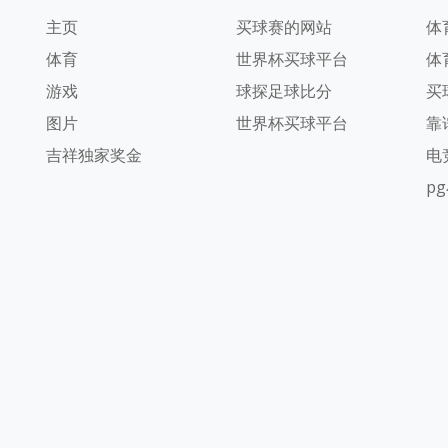
主页
买球赛的网站
体
体育
世界杯买球平台
体
游戏
球探足球比分
买
图片
世界杯买球平台
靠
吉祥独家奖金
电
p