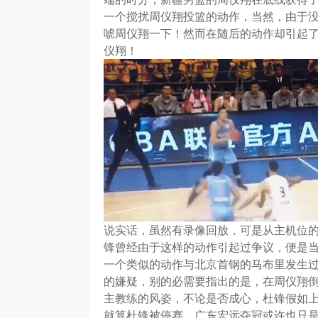
一个搅扰周仪翔投篮的动作，当然，由于
唬周仪翔一下！然而在随后的动作却引起
仪翔！
说实话，虽然有录像回放，可是从主机位
锋曾经由于这样的动作引起过争议，便是当
一个类似的动作与北京首钢的马布里发生
的嫌疑，别的必需要指出的是，在周仪翔倒
主教练的风姿，不论是否成心，杜锋假如
就算杜锋被停赛，广东宏远夺冠或许也只