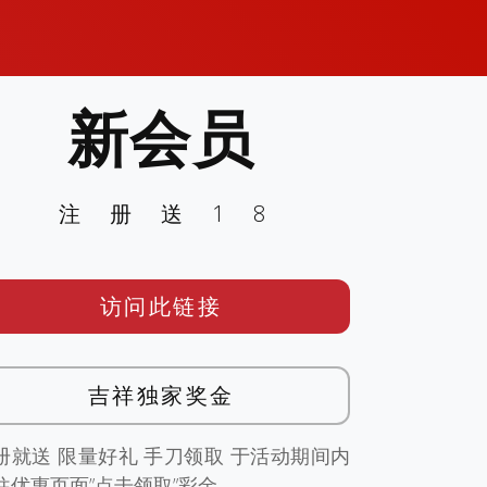
新会员
注册送18
访问此链接
吉祥独家奖金
册就送 限量好礼 手刀领取 于活动期间内
往优惠页面”点击领取”彩金。