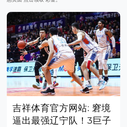
吉祥体育官方网站: 窘境
逼出最强辽宁队！3巨子