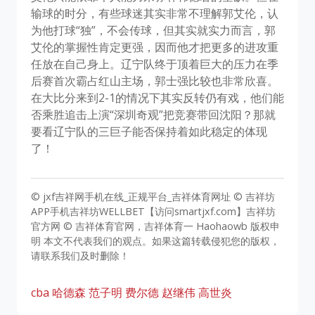
输球的时分，有些球迷其实非常不理解郭艾伦，认
为他打球“独”，不会传球，但其实就实力而言，郭
艾伦的掌握性肯定更强，因而他才把更多的进攻重
任放在自己身上。辽宁队终于顶着巨大的压力在季
后赛首次霸占红山主场，郭士强比较也非常欣喜。
在大比分来到2-1的情况下其实反转仍有戏，他们能
否乘胜追击上演“深圳奇观”把竞赛带回沈阳？那就
要看辽宁队的三巨子能否保持着如此稳定的体现
了！
© jxf吉祥网手机在线_正规平台_吉祥体育网址 © 吉祥坊
APP手机吉祥坊WELLBET【访问smartjxf.com】吉祥坊
官方网 © 吉祥体育官网，吉祥体育一 Haohaowb 版权申
明 本文不代表我们的观点。如果这篇转载侵犯您的版权，
请联系我们及时删除！
cba
哈德森
范子明
费尔德
赵继伟
高世炎