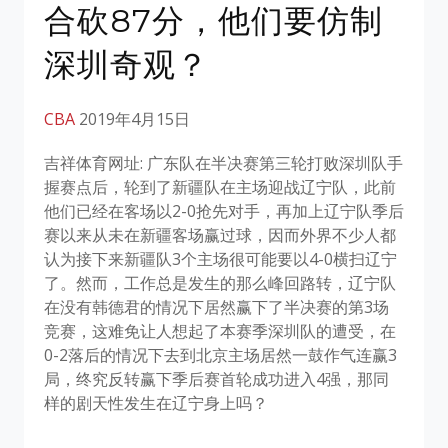
合砍87分，他们要仿制
深圳奇观？
CBA
2019年4月15日
吉祥体育网址: 广东队在半决赛第三轮打败深圳队手
握赛点后，轮到了新疆队在主场迎战辽宁队，此前
他们已经在客场以2-0抢先对手，再加上辽宁队季后
赛以来从未在新疆客场赢过球，因而外界不少人都
认为接下来新疆队3个主场很可能要以4-0横扫辽宁
了。然而，工作总是发生的那么峰回路转，辽宁队
在没有韩德君的情况下居然赢下了半决赛的第3场
竞赛，这难免让人想起了本赛季深圳队的遭受，在
0-2落后的情况下去到北京主场居然一鼓作气连赢3
局，终究反转赢下季后赛首轮成功进入4强，那同
样的剧天性发生在辽宁身上吗？