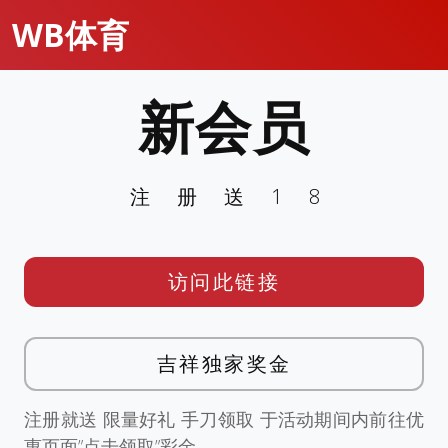
WB体育
新会员
注册送18
访问此链接
吉祥独家奖金
注册就送 限量好礼 手刀领取 于活动期间内前往优
惠页面”点击领取”彩金。