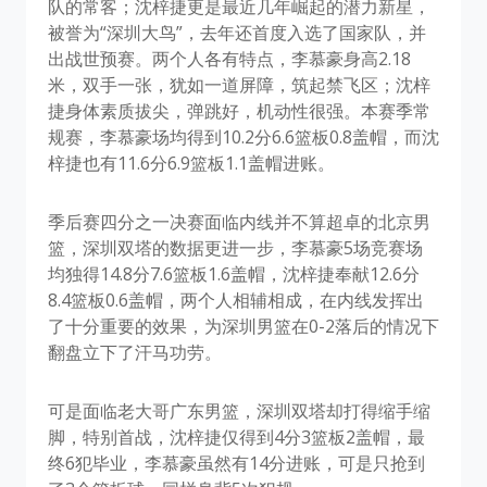
队的常客；沈梓捷更是最近几年崛起的潜力新星，
被誉为“深圳大鸟”，去年还首度入选了国家队，并
出战世预赛。两个人各有特点，李慕豪身高2.18
米，双手一张，犹如一道屏障，筑起禁飞区；沈梓
捷身体素质拔尖，弹跳好，机动性很强。本赛季常
规赛，李慕豪场均得到10.2分6.6篮板0.8盖帽，而沈
梓捷也有11.6分6.9篮板1.1盖帽进账。
季后赛四分之一决赛面临内线并不算超卓的北京男
篮，深圳双塔的数据更进一步，李慕豪5场竞赛场
均独得14.8分7.6篮板1.6盖帽，沈梓捷奉献12.6分
8.4篮板0.6盖帽，两个人相辅相成，在内线发挥出
了十分重要的效果，为深圳男篮在0-2落后的情况下
翻盘立下了汗马功劳。
可是面临老大哥广东男篮，深圳双塔却打得缩手缩
脚，特别首战，沈梓捷仅得到4分3篮板2盖帽，最
终6犯毕业，李慕豪虽然有14分进账，可是只抢到