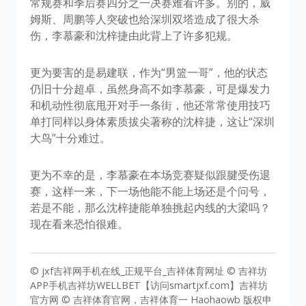
常规赛和季后赛四分之一决赛难看许多。别的，威
姆斯、周鹏等人突破也给深圳双塔造成了很大杀
伤，李慕豪和沈梓捷由此背上了许多犯规。
更为要害的是易建联，作为“男篮一哥”，他的状态
仍旧十分超卓，虽然身高不如李慕豪，可是爆发力
和机动性彻底甩开对手一条街，他还常常使用技巧
单打同样以身体素质拔尖著称的沈梓捷，这让“深圳
大鸟”十分难过。
更为不幸的是，李慕豪在本场竞赛疑似跟腱受伤退
赛，这样一来，下一场他能不能上场还是个问号，
若是不能，那么沈梓捷能单独挑起内线的大梁吗？
现在看来恐怕很难。
© jxf吉祥网手机在线_正规平台_吉祥体育网址 © 吉祥坊
APP手机吉祥坊WELLBET【访问smartjxf.com】吉祥坊
官方网 © 吉祥体育官网，吉祥体育一 Haohaowb 版权申