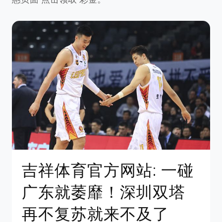
吉祥体育官方网站: 一碰
广东就萎靡！深圳双塔
再不复苏就来不及了