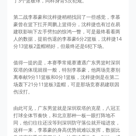
了3个篮板球，同样身背5次犯规。
第二战李慕豪和沈梓捷稍稍找回了一些感觉，李慕
豪曾在篮下扛开周鹏上篮得分，沈梓捷也有过在易
建联影响下左手劈扣的惊鸿一瞥，可是最终看看两
人的数据，提前伤退的李慕豪6分2篮板，沈梓捷14
分13篮板2盖帽稍好，但最终还是6犯下场。
值得一提的是，本赛季常规赛遭遇广东男篮时深圳
双塔的体现就很一般，特别李慕豪，他两场竞赛别
离奉献9分11篮板和0分1篮板，沈梓捷倒是在第二
场轰下21分11篮板3盖帽，可是那场竞赛易建联因
伤没打。
由此可见，广东男篮就是深圳双塔的克星，八冠王
打球全体节奏快，和北京那种一板一眼打阵地不
同，他们往往还没等到深圳防守落位就开端进攻，
这样一来，李慕豪的身高优势就难以发挥，数据比