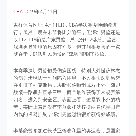
CBA
2019年4月11日
吉祥体育网址: 4月11日讯 CBA半决赛今晚继续进
行，虽然一度在末节将比分追平，但深圳男篮还是
以112-119输给广东男篮，总比分0-2落后。当然，
深圳男篮输球的原因有许多，但其间很要害的一点
就在于，球队引以为傲的“双塔”遭到了按捺。
本赛季深圳男篮饱受伤病困扰，特别大外援萨林杰
的伤让步球队一时间陷入困境，不过很快深圳男篮
在引进了拜克斯后，决断和伯顿组成双小外，随即
战绩一路飙升直杀三甲，而且最终获得了常规赛第
四名，进入到安全区。表面上看，这是双小外的功
劳，实际上若是没有李慕豪和沈梓捷两名优异国产
内线的保驾护航，深圳男篮恐怕很难获得好成绩。
李慕豪曾参加过长沙亚锦赛和里约奥运会，是国家