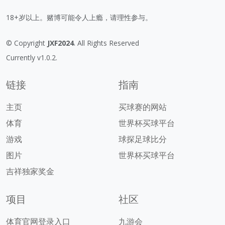
18+岁以上。赌博可能令人上瘾，请理性参与。
© Copyright
JXF2024
. All Rights Reserved
Currently v1.0.2.
链接
指南
主页
买球赛的网站
体育
世界杯买球平台
游戏
球探足球比分
图片
世界杯买球平台
吉祥独家奖金
项目
社区
体育官网登录入口
九游会