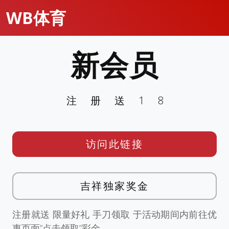
WB体育
新会员
注册送18
访问此链接
吉祥独家奖金
注册就送 限量好礼 手刀领取 于活动期间内前往优
惠页面”点击领取”彩金。