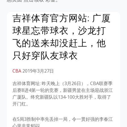
吉祥体育官方网站: 广厦
球星忘带球衣，沙龙打
飞的送来却没赶上，他
只好穿队友球衣
CBA
2019年3月27日
吉祥体育网址: 昨天晚上（3月26日），CBA联赛季
后赛8进4第一轮的竞赛，新疆男篮在主场迎战浙江
广厦队。终究新疆队以134-100大胜对手，取得了
开门红。
在5局3胜制中率先丢掉一局，令一贯好强的李春江
心里非常郁闷。