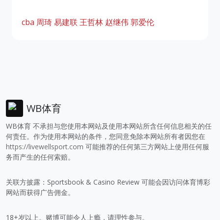
cba
周琦
易建联
王哲林
赵继伟
郭爱伦
WB体育
WB体育 不承担与您使用本网站及使用本网站所含任何信息相关的任
何责任。作为使用本网站的条件，您同意免除本网站所有者因您在
https://livewellsport.com
可能推荐的任何第三方网站上使用任何服
务而产生的任何索赔。
关联方披露：Sportsbook & Casino Review 可能会因访问体育博彩
网站而获得广告佣金。
18+岁以上。赌博可能令人上瘾，请理性参与。