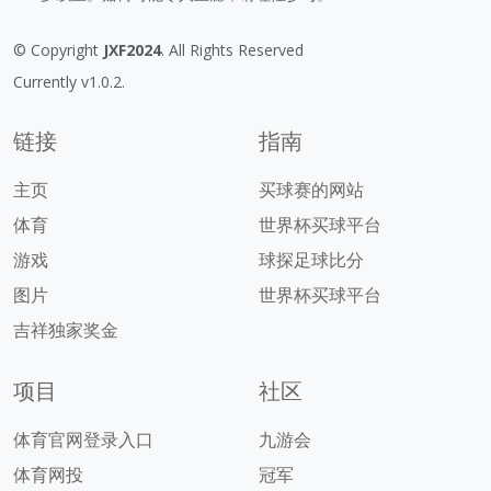
© Copyright
JXF2024
. All Rights Reserved
Currently v1.0.2.
链接
指南
主页
买球赛的网站
体育
世界杯买球平台
游戏
球探足球比分
图片
世界杯买球平台
吉祥独家奖金
项目
社区
体育官网登录入口
九游会
体育网投
冠军