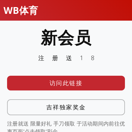
WB体育
新会员
注册送18
访问此链接
吉祥独家奖金
注册就送 限量好礼 手刀领取 于活动期间内前往优
惠页面”点击领取”彩金。