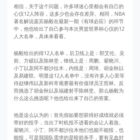
相信，关于这个问题，许多球迷心里都会有自己的
心仪12人阵容，这多少也会存在差异。相同，NBA
著名解说嘉宾杨毅在最新一期《有球必应》的环节
中，他也给出了自己参与本次男篮世界杯心仪的12
人大名单，具体来看看。
杨毅给出的得12人名单，后卫线上是：郭艾伦、吴
前、方硕以及陈林坚，锋线上是：周鹏、翟晓川、
小丁以及阿不都沙拉木，内线是：周琦、胡金秋以
及易建联。明显这12人名单中，没有许多人心里等
待赵继伟以及新科常规赛最有价值球员王哲林。反
而挑选了胡金秋以及福建射手陈林坚。那么杨毅为
什么这么挑选呢？他也给出来了自己的答案。
他是这么认为的：首先假如要想获得好成绩就必须
带好的投手，当出了时机投不进看的会让人着急。
翟晓川、小丁、阿不都沙拉木他们也能不能投，也
能投，可是我国队需求的是暗箭杀手，要有见血封