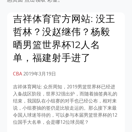
吉祥体育官方网站: 没王
哲林？没赵继伟？杨毅
晒男篮世界杯12人名
单，福建射手进了
CBA
2019年3月19日
吉祥体育网址: 众所周知，2019男篮世界杯已经进
入备战区阶段，世界32强出炉，而随着抽签典礼的
结束，我国队在小组赛的对手也已经公布，相对来
说，小组赛抽的签仍是比较走运的。那么接下来最
令国人球迷等待的，可以参与本届男篮世界杯的12
位国手大名单，会是哪12位球员呢？