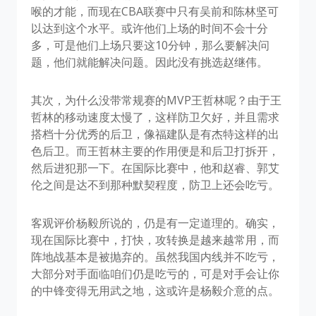
喉的才能，而现在CBA联赛中只有吴前和陈林坚可
以达到这个水平。或许他们上场的时间不会十分
多，可是他们上场只要这10分钟，那么要解决问
题，他们就能解决问题。因此没有挑选赵继伟。
其次，为什么没带常规赛的MVP王哲林呢？由于王
哲林的移动速度太慢了，这样防卫欠好，并且需求
搭档十分优秀的后卫，像福建队是有杰特这样的出
色后卫。而王哲林主要的作用便是和后卫打拆开，
然后进犯那一下。在国际比赛中，他和赵睿、郭艾
伦之间是达不到那种默契程度，防卫上还会吃亏。
客观评价杨毅所说的，仍是有一定道理的。确实，
现在国际比赛中，打快，攻转换是越来越常用，而
阵地战基本是被抛弃的。虽然我国内线并不吃亏，
大部分对手面临咱们仍是吃亏的，可是对手会让你
的中锋变得无用武之地，这或许是杨毅介意的点。