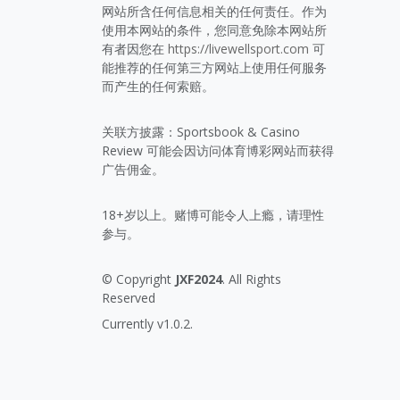
网站所含任何信息相关的任何责任。作为
使用本网站的条件，您同意免除本网站所
有者因您在
https://livewellsport.com
可
能推荐的任何第三方网站上使用任何服务
而产生的任何索赔。
关联方披露：Sportsbook & Casino
Review 可能会因访问体育博彩网站而获得
广告佣金。
18+岁以上。赌博可能令人上瘾，请理性
参与。
© Copyright
JXF2024
. All Rights
Reserved
Currently v1.0.2.