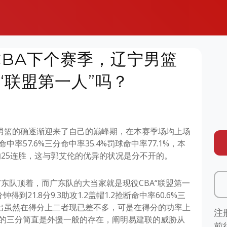
CBA下个赛季，辽宁男篮
“联盟第一人”吗？
宁男篮的确逐渐迎来了自己的巅峰期，在本赛季场均上场
抢断命中率57.6%三分命中率35.4%罚球命中率77.1%，本
25连胜，这与郭艾伦的优异的状况是分不开的。
东队顶着，而广东队的大当家就是现役CBA“联盟第一
到21.8分9.3助攻1.2盖帽1.2抢断命中率60.6%三
能够看出虽然在得分上二者现已差不多，可是在得分的功率上
注
1%的三分简直是外援一般的存在，阐明易建联的威胁从
前