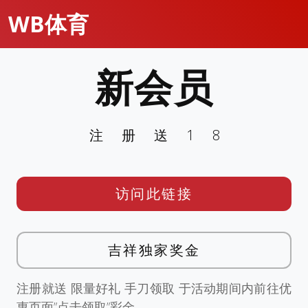
WB体育
新会员
注册送18
访问此链接
吉祥独家奖金
注册就送 限量好礼 手刀领取 于活动期间内前往优
惠页面”点击领取”彩金。