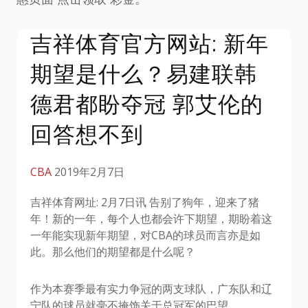
吉祥体育官方网站: 新年
期望是什么？易建联韩
德君都盼夺冠 郭艾伦的
回答想不到
CBA
2019年2月7日
吉祥体育网址: 2月7日讯 告别了狗年，迎来了猪
年！新的一年，每个人也都会许下期望，期盼着这
一年能实现新年期望，对CBA的球员而言亦是如
此。那么他们的期望都是什么呢？
作为本赛季最有实力争冠的两支球队，广东队和辽
宁队的球员就毫不掩饰关于总冠军的巴望。