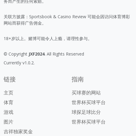
务而产生的任何索赔。
关联方披露：Sportsbook & Casino Review 可能会因访问体育博彩
网站而获得广告佣金。
18+岁以上。赌博可能令人上瘾，请理性参与。
© Copyright
JXF2024
. All Rights Reserved
Currently v1.0.2.
链接
指南
主页
买球赛的网站
体育
世界杯买球平台
游戏
球探足球比分
图片
世界杯买球平台
吉祥独家奖金