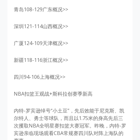
青岛108-129广东概况>>
深圳121-114山西概况>>
广厦124-109天津概况>>
新疆118-116浙江概况>>
四川94-106上海概况>>
NBA扣篮王观战+斯科拉创赛季新高
内特-罗宾逊绰号“小土豆”，先后效能于尼克斯、凯
尔特人、勇士等球队，而且以1.75米的身高先后三
次攫取NBA全明星赛扣篮大赛冠军。昨晚，内特-罗
宾逊亲临现场观看CBA常规赛四川队对阵上海队的