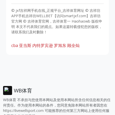
© jxf吉祥网手机在线_正规平台_吉祥体育网址 © 吉祥坊
APP手机吉祥坊WELLBET【访问smartjxf.com】吉祥坊
官方网 © 吉祥体育官网，吉祥体育一 Haohaowb 版权申
明 本文不代表我们的观点。如果这篇转载侵犯您的版权，
请联系我们及时删除！
cba
亚当斯
内特罗宾逊
罗旭东
顾全灿
WB体育
WB体育 不承担与您使用本网站及使用本网站所含任何信息相关的任
何责任。作为使用本网站的条件，您同意免除本网站所有者因您在
https://livewellsport.com
可能推荐的任何第三方网站上使用任何服