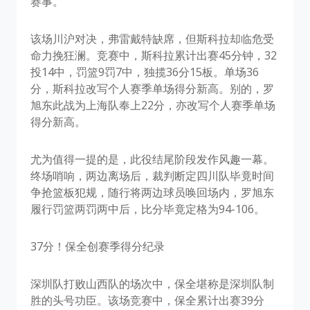
赛事。
该场川沪对决，弗雷戴特缺席，但斯科拉却临危受
命力挽狂澜。竞赛中，斯科拉累计出赛45分钟，32
投14中，罚篮9罚7中，独揽36分15板。单场36
分，斯科拉改写个人赛季单场得分新高。别的，罗
旭东此战为上海队奉上22分，亦改写个人赛季单场
得分新高。
尤为值得一提的是，此役结尾阶段发作风趣一幕。
终场哨响，两边离场后，裁判断定四川队毕竟时间
争抢篮板犯规，随行将两边球员唤回场内，罗旭东
履行罚篮两罚两中后，比分毕竟定格为94-106。
37分！保全创赛季得分纪录
深圳队打败山西队的场次中，保全堪称是深圳队制
胜的头号功臣。该场竞赛中，保全累计出赛39分