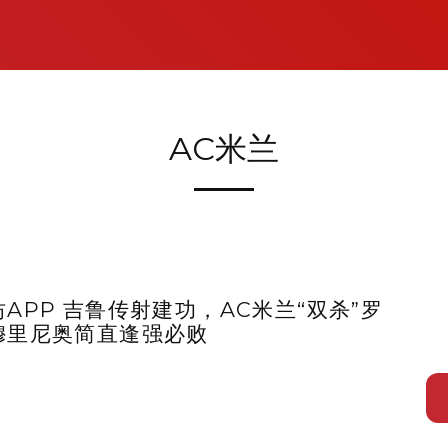
AC米兰
APP 吉鲁传射建功，AC米兰“双杀”罗
穆里尼奥简直逢强必败
甲