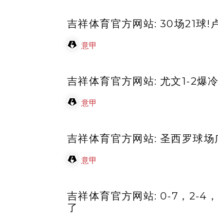
吉祥体育官方网站: 30场21
意甲
吉祥体育官方网站: 尤文1-2爆冷
意甲
吉祥体育官方网站: 圣西罗球场
意甲
吉祥体育官方网站: 0-7，2-
了