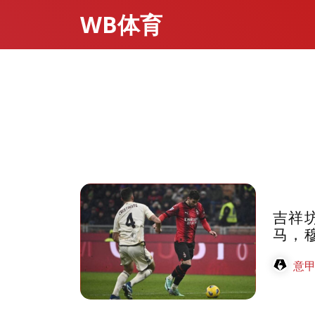
WB体育
吉祥坊
马，
意