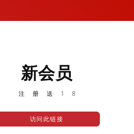
新会员
注册送18
访问此链接