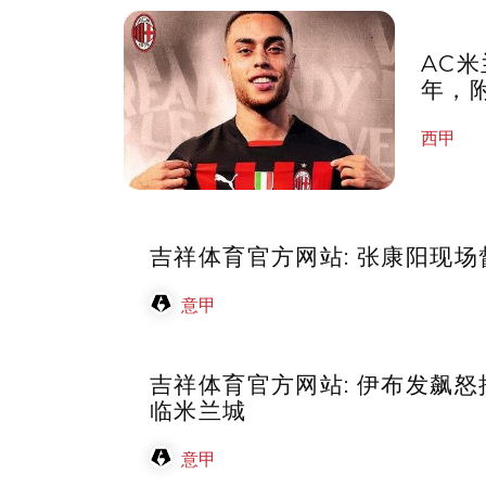
AC米
年，
西甲
吉祥体育官方网站: 张康阳现场
意甲
吉祥体育官方网站: 伊布发飙怒批
临米兰城
意甲