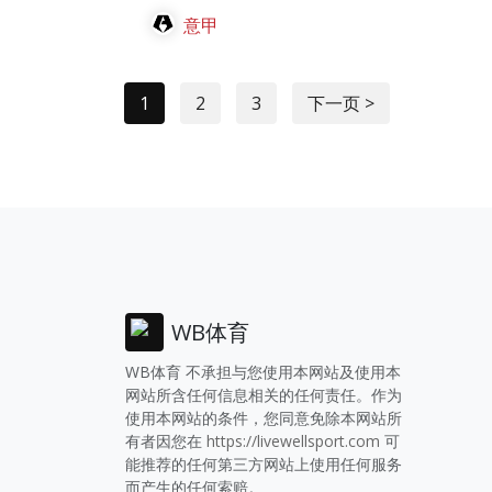
意甲
1
2
3
下一页 >
WB体育
WB体育 不承担与您使用本网站及使用本
网站所含任何信息相关的任何责任。作为
使用本网站的条件，您同意免除本网站所
有者因您在
https://livewellsport.com
可
能推荐的任何第三方网站上使用任何服务
而产生的任何索赔。