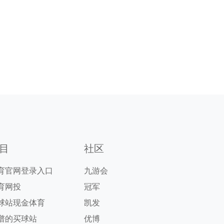
目
社区
育官网登录入口
九游会
育网投
冠军
球站现金体育
凯发
谱的买球站
优博