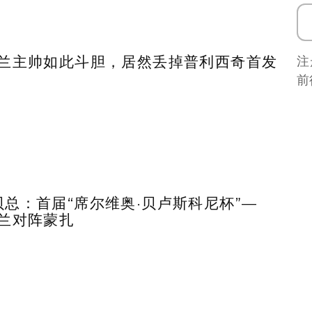
注
米兰主帅如此斗胆，居然丢掉普利西奇首发
前
甲
贝总：首届“席尔维奥·贝卢斯科尼杯”—
米兰对阵蒙扎
甲