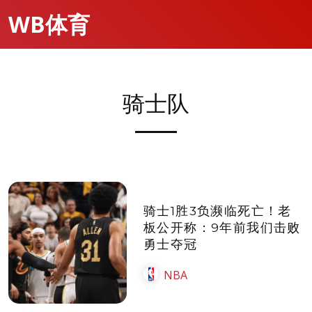
WB体育
骑士队
骑士1胜3负濒临死亡！老
板公开称：9年前我们击败
勇士夺冠
NBA