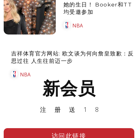
她的生日！ Booker和TT
均受邀参加
NBA
吉祥体育官方网站: 欧文谈为何向詹皇致歉：反
思过往 人生往前迈一步
NBA
新会员
注册送18
访问此链接