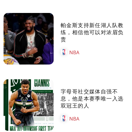
帕金斯支持新任湖人队教
练，相信他可以对浓眉负
责
NBA
字母哥社交媒体自强不
息，他是本赛季唯一入选
双冠王的人
NBA