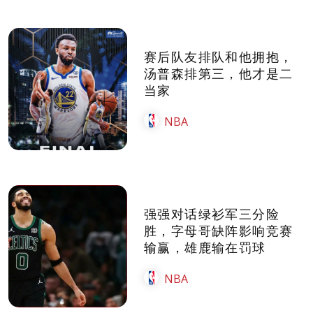
赛后队友排队和他拥抱，
汤普森排第三，他才是二
当家
NBA
强强对话绿衫军三分险
胜，字母哥缺阵影响竞赛
输赢，雄鹿输在罚球
NBA