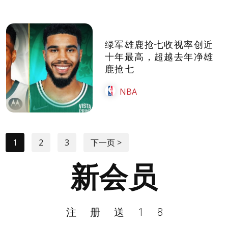
绿军雄鹿抢七收视率创近
十年最高，超越去年净雄
鹿抢七
NBA
1
2
3
下一页 >
新会员
注册送18