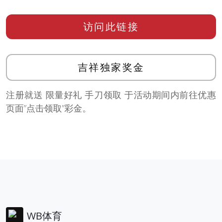
访问此链接
吉祥独家奖金
注册就送 限量好礼 手刀领取 于活动期间内前往优惠
页面”点击领取”彩金。
WB体育