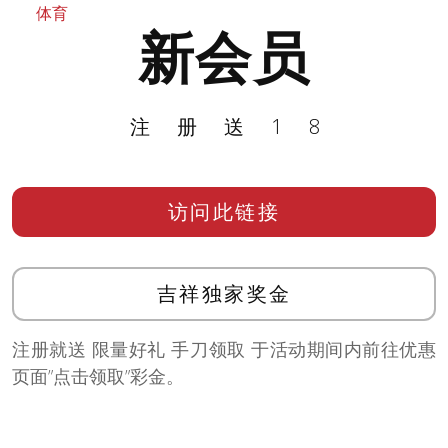
体育
新会员
注册送18
访问此链接
吉祥独家奖金
注册就送 限量好礼 手刀领取 于活动期间内前往优惠
页面”点击领取”彩金。