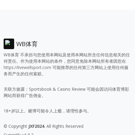
WB体育
WB体育 不承担与您使用本网站及使用本网站所含任何信息相关的任
何责任。作为使用本网站的条件，您同意免除本网站所有者因您在
https://livewellsport.com
可能推荐的任何第三方网站上使用任何服
务而产生的任何索赔。
关联方披露：Sportsbook & Casino Review 可能会因访问体育博彩
网站而获得广告佣金。
18+岁以上。赌博可能令人上瘾，请理性参与。
© Copyright
JXF2024
. All Rights Reserved
Currently v1.0.2.