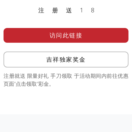
注册送18
访问此链接
吉祥独家奖金
注册就送 限量好礼 手刀领取 于活动期间内前往优惠
页面”点击领取”彩金。