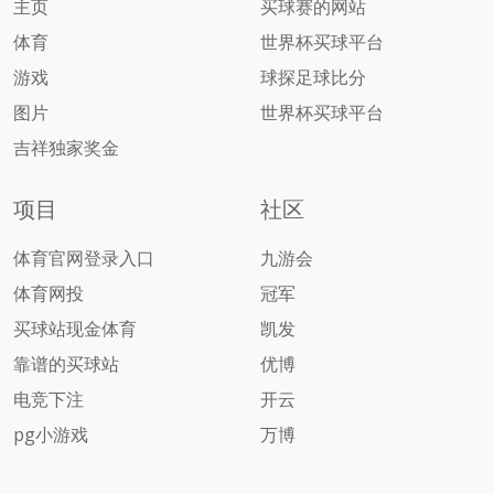
主页
买球赛的网站
体育
世界杯买球平台
游戏
球探足球比分
图片
世界杯买球平台
吉祥独家奖金
项目
社区
体育官网登录入口
九游会
体育网投
冠军
买球站现金体育
凯发
靠谱的买球站
优博
电竞下注
开云
pg小游戏
万博