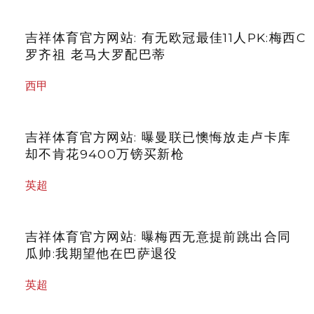
吉祥体育官方网站: 有无欧冠最佳11人PK:梅西C
罗齐祖 老马大罗配巴蒂
西甲
吉祥体育官方网站: 曝曼联已懊悔放走卢卡库
却不肯花9400万镑买新枪
英超
吉祥体育官方网站: 曝梅西无意提前跳出合同
瓜帅:我期望他在巴萨退役
英超