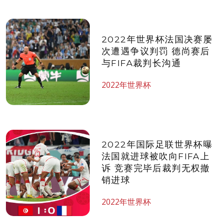
2022年世界杯​法国决赛屡
次遭遇争议判罚 德尚赛后
与FIFA裁判长沟通
2022年世界杯
2022年国际足联世界杯​曝
法国就进球被吹向FIFA上
诉 竞赛完毕后裁判无权撤
销进球
2022年世界杯