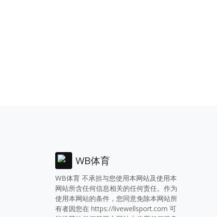
WB体育
WB体育 不承担与您使用本网站及使用本
网站所含任何信息相关的任何责任。作为
使用本网站的条件，您同意免除本网站所
有者因您在
https://livewellsport.com
可