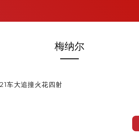
梅纳尔
 21车大追撞火花四射