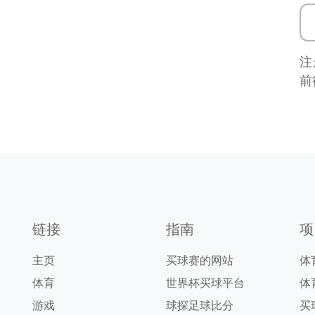
注
前
链接
指南
项
主页
买球赛的网站
体
体育
世界杯买球平台
体
游戏
球探足球比分
买