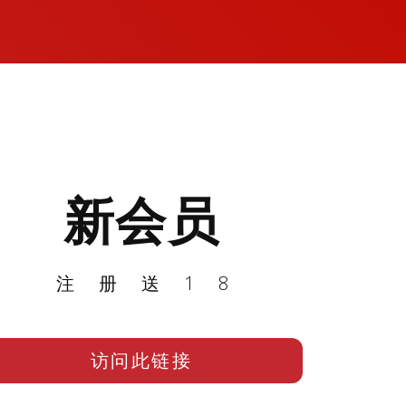
新会员
注册送18
访问此链接