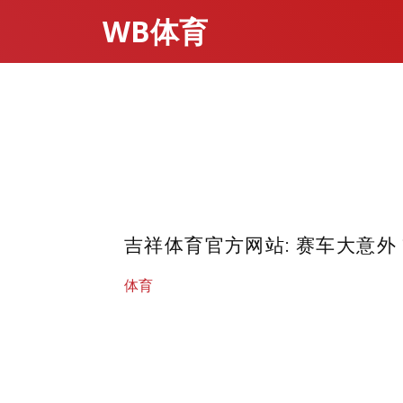
WB体育
吉祥体育官方网站: 赛车大意外
体育