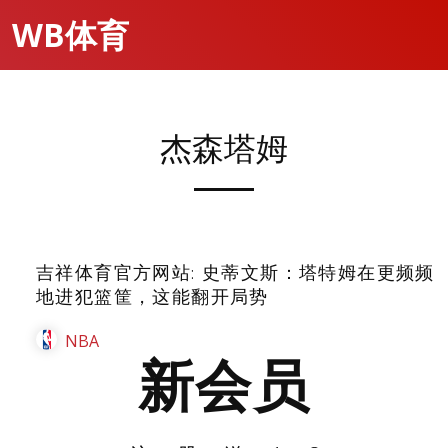
WB体育
杰森塔姆
吉祥体育官方网站: 史蒂文斯：塔特姆在更频频
地进犯篮筐，这能翻开局势
NBA
新会员