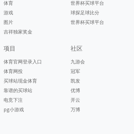
体育
世界杯买球平台
游戏
球探足球比分
图片
世界杯买球平台
吉祥独家奖金
项目
社区
体育官网登录入口
九游会
体育网投
冠军
买球站现金体育
凯发
靠谱的买球站
优博
电竞下注
开云
pg小游戏
万博