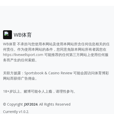
WB体育
WB体育 不承担与您使用本网站及使用本网站所含任何信息相关的任
何责任。作为使用本网站的条件，您同意免除本网站所有者因您在
https://livewellsport.com
可能推荐的任何第三方网站上使用任何服
务而产生的任何索赔。
关联方披露：Sportsbook & Casino Review 可能会因访问体育博彩
网站而获得广告佣金。
18+岁以上。赌博可能令人上瘾，请理性参与。
© Copyright
JXF2024
. All Rights Reserved
Currently v1.0.2.