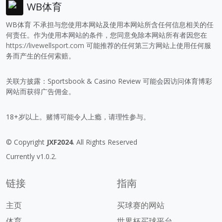
WB体育
WB体育 不承担与您使用本网站及使用本网站所含任何信息相关的任
何责任。作为使用本网站的条件，您同意免除本网站所有者因您在
https://livewellsport.com
可能推荐的任何第三方网站上使用任何服
务而产生的任何索赔。
关联方披露：Sportsbook & Casino Review 可能会因访问体育博彩
网站而获得广告佣金。
18+岁以上。赌博可能令人上瘾，请理性参与。
© Copyright
JXF2024
. All Rights Reserved
Currently v1.0.2.
链接
指南
主页
买球赛的网站
体育
世界杯买球平台