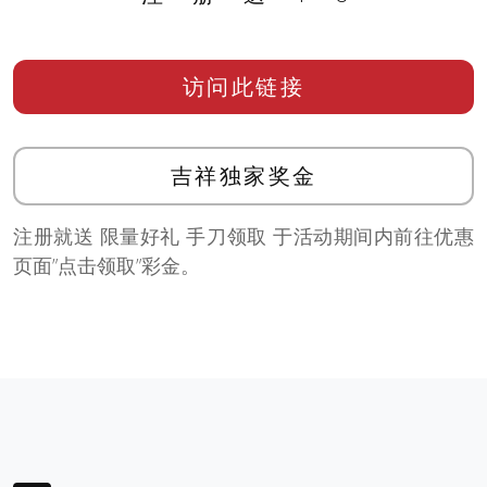
访问此链接
吉祥独家奖金
注册就送 限量好礼 手刀领取 于活动期间内前往优惠
页面”点击领取”彩金。