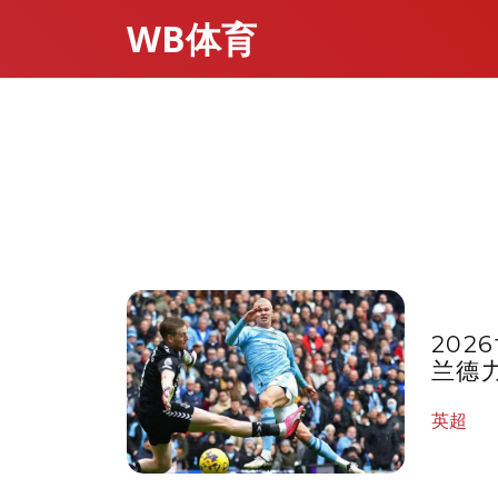
WB体育
20
兰德力
英超