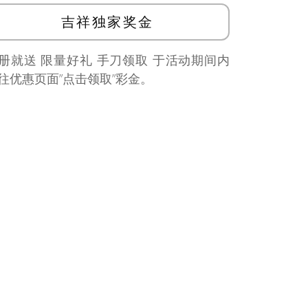
吉祥独家奖金
册就送 限量好礼 手刀领取 于活动期间内
往优惠页面”点击领取”彩金。