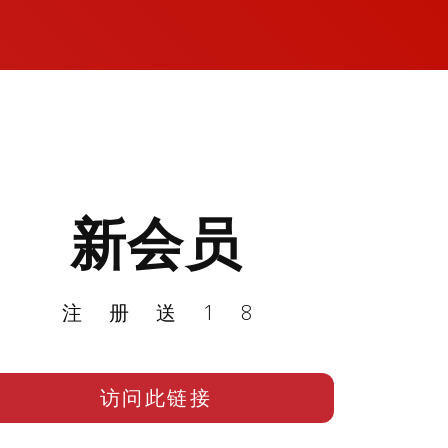
新会员
注册送18
访问此链接