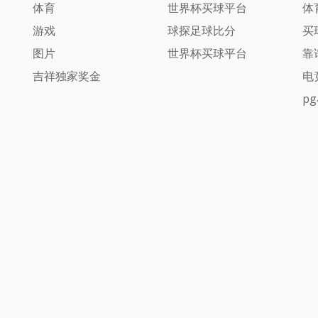
体育
世界杯买球平台
体
游戏
球探足球比分
买
图片
世界杯买球平台
靠
吉祥独家奖金
电
p