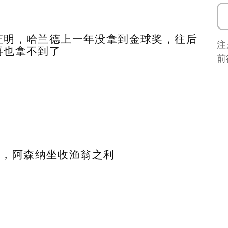
证明，哈兰德上一年没拿到金球奖，往后
注
再也拿不到了
前
毕，阿森纳坐收渔翁之利