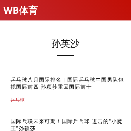
WB体育
孙英沙
乒乓球八月国际排名 | 国际乒乓球中国男队包
揽国际前四 孙颖莎重回国际前十
乒乓球
国际乓联未来可期！国际乒乓球 进击的“小魔
王”孙颖莎