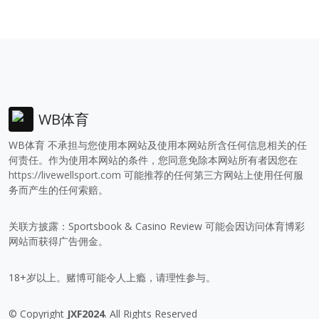
WB体育
WB体育 不承担与您使用本网站及使用本网站所含任何信息相关的任
何责任。作为使用本网站的条件，您同意免除本网站所有者因您在
https://livewellsport.com
可能推荐的任何第三方网站上使用任何服
务而产生的任何索赔。
关联方披露：Sportsbook & Casino Review 可能会因访问体育博彩
网站而获得广告佣金。
18+岁以上。赌博可能令人上瘾，请理性参与。
© Copyright
JXF2024
. All Rights Reserved