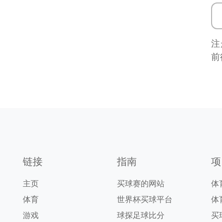
注
前
链接
指南
项
主页
买球赛的网站
体
体育
世界杯买球平台
体
游戏
球探足球比分
买