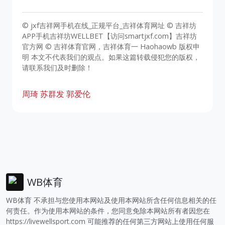
© jxf吉祥网手机在线_正规平台_吉祥体育网址 © 吉祥坊
APP手机吉祥坊WELLBET【访问smartjxf.com】吉祥坊
官方网 © 吉祥体育官网，吉祥体育一 Haohaowb 版权申
明 本文不代表我们的观点。如果这篇转载侵犯您的版权，
请联系我们及时删除！
周琦
苏群发
郭爱伦
WB体育
WB体育 不承担与您使用本网站及使用本网站所含任何信息相关的任
何责任。作为使用本网站的条件，您同意免除本网站所有者因您在
https://livewellsport.com
可能推荐的任何第三方网站上使用任何服