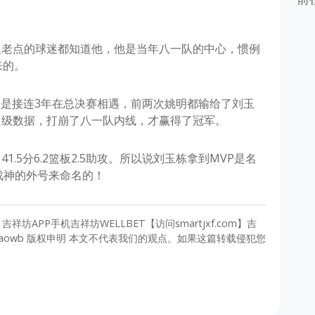
但老点的球迷都知道他，他是当年八一队的中心，惯例
来的。
更是接连3年在总决赛相遇，前两次姚明都输给了刘玉
的超级数据，打崩了八一队内线，才赢得了冠军。
.5分6.2篮板2.5助攻。所以说刘玉栋拿到MVP是名
战神的外号来命名的！
祥坊APP手机吉祥坊WELLBET【访问smartjxf.com】吉
haowb 版权申明 本文不代表我们的观点。如果这篇转载侵犯您