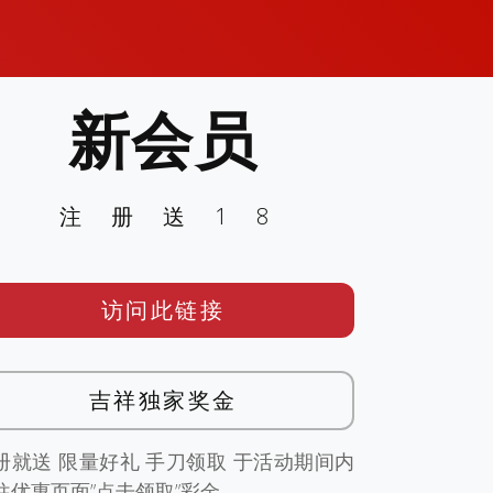
新会员
注册送18
访问此链接
吉祥独家奖金
册就送 限量好礼 手刀领取 于活动期间内
往优惠页面”点击领取”彩金。