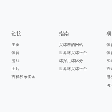
链接
指南
项
主页
买球赛的网站
体
体育
世界杯买球平台
体
游戏
球探足球比分
买
图片
世界杯买球平台
靠
吉祥独家奖金
电
p