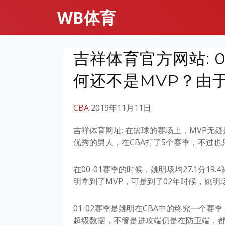
WB体育
吉祥体育官方网站: 
何还不是MVP？由
CBA
2019年11月11日
吉祥体育网址: 在篮球的赛场上，MVP
优秀的男人，在CBA打了5个赛季，不过也
在00-01赛季的时候，姚明场均27.1分1
明拿到了MVP，可是到了02年时候，姚明场
01-02赛季是姚明在CBA中的终究一个赛季
超级数据，不管是进攻端仍是在防卫端，都