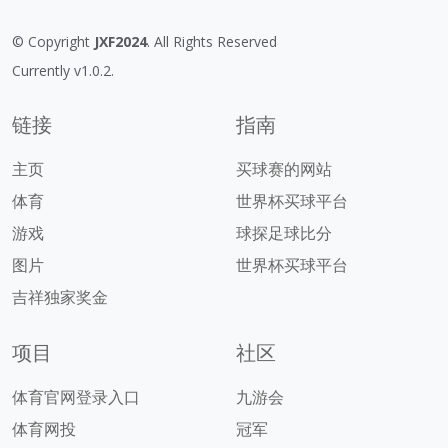
© Copyright
JXF2024
. All Rights Reserved
Currently v1.0.2.
链接
指南
主页
买球赛的网站
体育
世界杯买球平台
游戏
球探足球比分
图片
世界杯买球平台
吉祥独家奖金
项目
社区
体育官网登录入口
九游会
体育网投
冠军