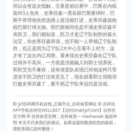
所以会有这次抵触，主要是前比赛中，巴斯在内线
面对3人包夹，史蒂芬森一贯在跟巴斯要球时，巴
斯不答理他依然选择上篮没能打进，史蒂芬森就抱
怨巴斯打球太独。而巴斯相同也是不满史蒂芬森不
肯防卫，我们都知道，防卫才是辽宁队制胜的最大
法宝，你史蒂芬森再强，也不能一人带领辽宁队制
胜，也正是因为辽宁队2大中心互看不上对方，这
才有了这次内讧局势。看来现在史蒂芬森在辽宁队
过得并不高兴，一方面是没能融入到郭士强系统，
和郭艾伦不兼容，还有便是队友现已对他这种只管
进攻不防卫的打法有意见了，现在就看郭士强能否
打败史蒂芬森了，要不然辽宁队争冠仍是没戏。
© jxf吉祥网手机在线_正规平台_吉祥体育网址 © 吉祥坊
APP手机吉祥坊WELLBET【访问smartjxf.com】吉祥坊
官方网 © 吉祥体育官网，吉祥体育一 Haohaowb 版权申
明 本文不代表我们的观点。如果这篇转载侵犯您的版权，
请联系我们及时删除！