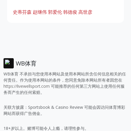
史蒂芬森
赵继伟
郭爱伦
韩德俊
高世彦
WB体育
WB体育 不承担与您使用本网站及使用本网站所含任何信息相关的任
何责任。作为使用本网站的条件，您同意免除本网站所有者因您在
https://livewellsport.com
可能推荐的任何第三方网站上使用任何服
务而产生的任何索赔。
关联方披露：Sportsbook & Casino Review 可能会因访问体育博彩
网站而获得广告佣金。
18+岁以上。赌博可能令人上瘾，请理性参与。