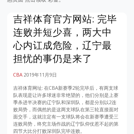
吉祥体育官方网站: 完毕
连败并短少喜，两大中
心内讧成危险，辽宁最
担忧的事仍是来了
CBA
2019年11月9日
吉祥体育网址: 在CBA新赛季2轮完毕后，有两支球
队表现是让许多球迷非常绝望的，他们分别是上赛
季杀进半决赛的辽宁队和深圳队，都是分别以2连
败局势，而偶然的是这两支球队在第三轮直接面对
面交手，这就注定有一支球队将会在新赛季遭受三
连败局势，终究主场作战的辽宁队仰仗惹不起的第
四节大比分打败深圳队完毕连败。