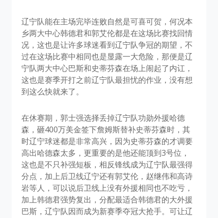
辽宁队能在主场完毕连败自然是可喜可贺，何况本
乡两大中心韩德君和郭艾伦都是在这场比赛找回情
况，这也是让许多球迷看到辽宁队争冠的期望，不
过在这场比赛中相同也是显露一大危险，那便是辽
宁队两大中心巴斯和史蒂芬森在场上闹起了内讧，
这也是赛季开打之前辽宁队最担忧的作业，没有想
到这么快就来了。
在休赛期，郭士强选择丢掉辽宁队功勋外援哈德
森，砸400万美金签下詹姆斯替补史蒂芬森时，其
时辽宁球迷都是非常高兴，因为史蒂芬森的才调要
高出哈德森太多，更重要的是他还能顶到3号位，
这也是不只补强短板，相反锋线成为辽宁队最强得
分点，加上后卫线辽宁还有郭艾伦，赵继伟和高诗
岩等人，可以说后卫线上没有外援相同也不吃亏，
加上韩德君强势复出，分配最适合韩德君的大外援
巴斯，辽宁队因而成为新赛季夺冠大抢手。可让辽