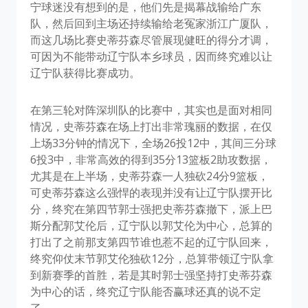
宁球迷没有想到的是，他们先是揭幕战输给广东
队，然后回到主场还持续输给老冤家浙江广厦队，
而这几场比赛史蒂芬森尽管展现健旺的得分才调，
可因为不能带动辽宁队本乡球员，因而终究难以让
辽宁队获得比赛成功。
在第三轮对阵深圳队的比赛中，其实也是面对相同
情况，史蒂芬森在场上打出非常瑰丽的数据，在仅
上场33分钟的情况下，全场26投12中，其间三分球
6投3中，非常高效的得到35分13篮板2助攻数据，
尤其是在上半场，史蒂芬森一人独砍24分9篮板，
可史蒂芬森这么强悍的表现并没有让辽宁队摆开比
分，终究在第四节郭士强把史蒂芬森撤下，派上巴
斯分配郭艾伦后，辽宁队以郭艾伦为中心，总算的
打出了之前那支第四节谁也惹不起的辽宁队回来，
终究仰仗末节郭艾伦独砍12分，总算带领辽宁队拿
到新赛季的首胜，若是其时郭士强坚持打史蒂芬森
为中心的话，终究辽宁队能否赢球还真的说不定