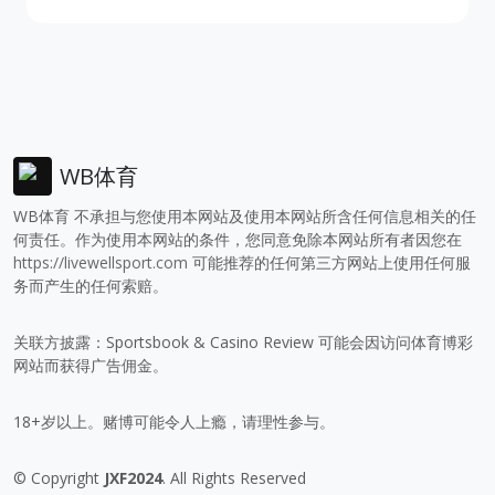
WB体育
WB体育 不承担与您使用本网站及使用本网站所含任何信息相关的任
何责任。作为使用本网站的条件，您同意免除本网站所有者因您在
https://livewellsport.com
可能推荐的任何第三方网站上使用任何服
务而产生的任何索赔。
关联方披露：Sportsbook & Casino Review 可能会因访问体育博彩
网站而获得广告佣金。
18+岁以上。赌博可能令人上瘾，请理性参与。
© Copyright
JXF2024
. All Rights Reserved