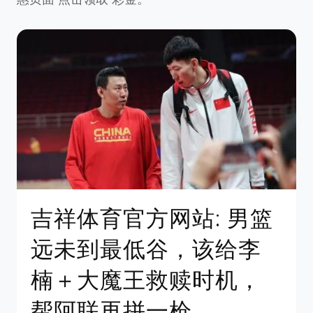
吉祥体育官方网站: 男篮
远未到最低谷，该给李
楠＋大魔王救赎时机，
帮阿联再拼一枪