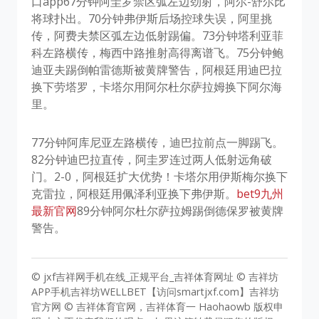
口app67分钟阿圭罗禁区弧左边劲射，阿尔-舒尔比
将球扑出。70分钟弗伊斯后场控球失误，阿里挑
传，阿费夫禁区弧左边低射踢偏。73分钟塔利亚菲
科左路横传，梅西中路推射高得离谱飞。75分钟鲍
迪亚夫踢倒帕雷德斯被黄牌警告，阿根廷用迪巴拉
换下劳塔罗，卡塔尔用阿尔杜尔萨拉姆换下阿尔海
里。
77分钟阿库尼亚左路横传，迪巴拉前点一脚踢飞。
82分钟迪巴拉直传，阿圭罗连过两人低射远角破
门。2-0，阿根廷扩大优势！卡塔尔用伊斯梅尔换下
克雷拉，阿根廷用佩泽利亚换下弗伊斯。
bet9九州
最新官网
89分钟阿尔杜尔萨拉姆踢倒德保罗被黄牌
警告。
© jxf吉祥网手机在线_正规平台_吉祥体育网址 © 吉祥坊
APP手机吉祥坊WELLBET【访问smartjxf.com】吉祥坊
官方网 © 吉祥体育官网，吉祥体育一 Haohaowb 版权申