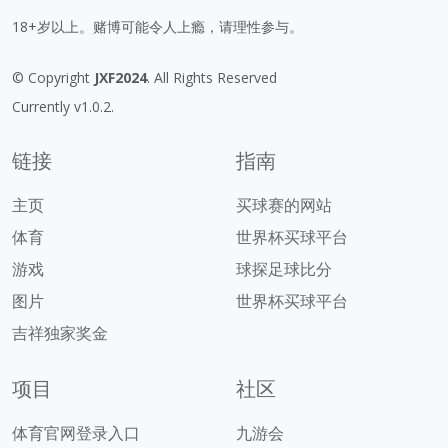
18+岁以上。赌博可能令人上瘾，请理性参与。
© Copyright
JXF2024
. All Rights Reserved
Currently v1.0.2.
链接
指南
主页
买球赛的网站
体育
世界杯买球平台
游戏
球探足球比分
图片
世界杯买球平台
吉祥独家奖金
项目
社区
体育官网登录入口
九游会