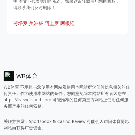
明 本文不代表我们的观点。如果这篇转载侵犯您的版权，
请联系我们及时删除！
劳塔罗
美洲杯
阿圭罗
阿根廷
WB体育
WB体育 不承担与您使用本网站及使用本网站所含任何信息相关的任
何责任。作为使用本网站的条件，您同意免除本网站所有者因您在
https://livewellsport.com
可能推荐的任何第三方网站上使用任何服
务而产生的任何索赔。
关联方披露：Sportsbook & Casino Review 可能会因访问体育博彩
网站而获得广告佣金。