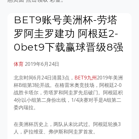
BET9账号美洲杯-劳塔
罗阿圭罗建功 阿根廷2-
0bet9下载赢球晋级8强
体育
2019年6月24日
北京时间6月24日清晨3点，
BET9九州
2019年美洲
杯B组第3轮开战。在格雷米奥竞技场，阿根廷2-0
战胜卡塔尔，劳塔罗和阿圭罗先后破门。阿根廷积
4分以小组第二身份出线，1/4决赛对手是A组第二
委内瑞拉。
在美洲杯历史上，两队从未比武过。阿根廷轮换3
人，萨拉维亚、弗伊斯和阿圭罗首发。