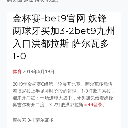
金杯赛-bet9官网 妖锋
两球牙买加3-2bet9九州
入口洪都拉斯 萨尔瓦多
1-0
体育
2019年6月19日
2019年金杯赛C组第一轮展开比赛。萨尔瓦多凭借
着博尼拉上半场补时阶段的进球，1-0打败库索拉，
迎来开门红；一场进球大战中，牙买加凭借着妖锋
奥吉尔梅开二度，3-2打败洪都拉斯
bet9登录
。
库拉索 0-1 萨尔瓦多