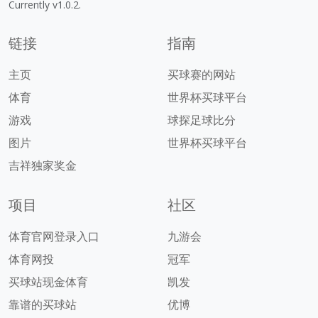
Currently v1.0.2.
链接
指南
主页
买球赛的网站
体育
世界杯买球平台
游戏
球探足球比分
图片
世界杯买球平台
吉祥独家奖金
项目
社区
体育官网登录入口
九游会
体育网投
冠军
买球站现金体育
凯发
靠谱的买球站
优博