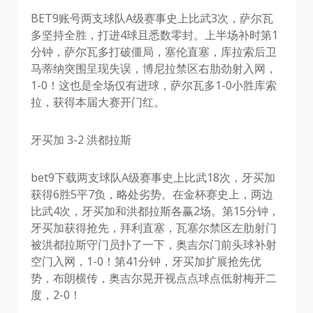
BET9账号两支球队A级赛事史上比武3次，萨尔瓦
多坚持全胜，打进4球且悉数零封。上半场补时第1
分钟，萨尔瓦多打破僵局，塞伦直塞，库拉索后卫
马蒂纳突围呈现失误，博尼拉禁区右肋劲射入网，
1-0！这也是全场仅有进球，萨尔瓦多1-0小胜库索
拉，获得本届大赛开门红。
牙买加 3-2 洪都拉斯
bet9下载两支球队A级赛事史上比武18次，牙买加
获得6胜5平7负，略处劣势。在金杯赛史上，两边
比武4次，牙买加和洪都拉斯各赢2场。第15分钟，
牙买加获得抢先，拜利直塞，瓦塞尔禁区左肋射门
被洪都拉斯守门员扑了一下，奥吉尔门前头球补射
空门入网，1-0！第41分钟，牙买加扩展抢先优
势，布朗横传，奥吉尔晃开视点点球点低射梅开二
度，2-0！