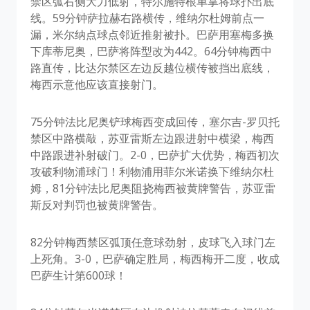
禁区弧右侧大力低射，特尔施特根单掌将球扑出底
线。59分钟萨拉赫右路横传，维纳尔杜姆前点一
漏，米尔纳点球点邻近推射被扑。巴萨用塞梅多换
下库蒂尼奥，巴萨将阵型改为442。64分钟梅西中
路直传，比达尔禁区左边反越位横传被挡出底线，
梅西示意他应该直接射门。
75分钟法比尼奥铲球梅西变成回传，塞尔吉-罗贝托
禁区中路横敲，苏亚雷斯左边跟进射中横梁，梅西
中路跟进补射破门。2-0，巴萨扩大优势，梅西初次
攻破利物浦球门！利物浦用菲尔米诺换下维纳尔杜
姆，81分钟法比尼奥阻挠梅西被黄牌警告，苏亚雷
斯反对判罚也被黄牌警告。
82分钟梅西禁区弧顶任意球劲射，皮球飞入球门左
上死角。3-0，巴萨确定胜局，梅西梅开二度，收成
巴萨生计第600球！