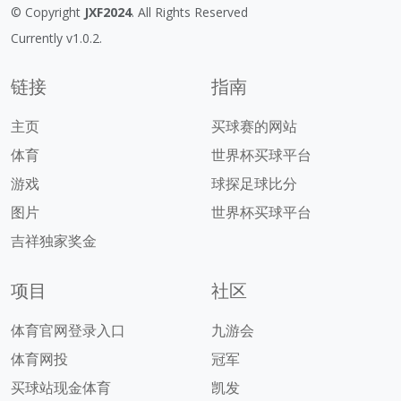
© Copyright
JXF2024
. All Rights Reserved
Currently v1.0.2.
链接
指南
主页
买球赛的网站
体育
世界杯买球平台
游戏
球探足球比分
图片
世界杯买球平台
吉祥独家奖金
项目
社区
体育官网登录入口
九游会
体育网投
冠军
买球站现金体育
凯发