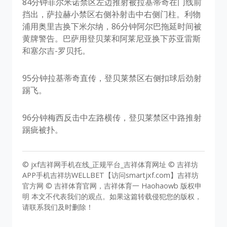
84分钟菲尔米诺禁区左边推射被拉基蒂奇在门线前
挡出，萨拉赫小禁区右侧补射击中右侧门柱。利物
浦用奥里吉换下米尔纳，86分钟阿尔巴拖延时间被
黄牌警告。巴萨用登贝莱和阿莱尼亚换下苏亚雷斯
和塞尔吉-罗贝托。
95分钟拉基蒂奇直传，登贝莱禁区右侧扣球后劲射
踢飞。
96分钟梅西反击中左路横传，登贝莱禁区中路推射
踢疵被扑。
© jxf吉祥网手机在线_正规平台_吉祥体育网址 © 吉祥坊
APP手机吉祥坊WELLBET【访问smartjxf.com】吉祥坊
官方网 © 吉祥体育官网，吉祥体育一 Haohaowb 版权申
明 本文不代表我们的观点。如果这篇转载侵犯您的版权，
请联系我们及时删除！