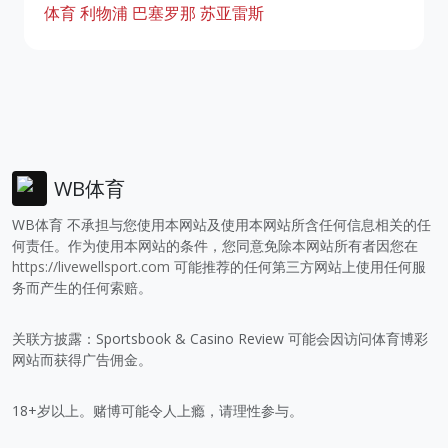
体育
利物浦
巴塞罗那
苏亚雷斯
WB体育
WB体育 不承担与您使用本网站及使用本网站所含任何信息相关的任
何责任。作为使用本网站的条件，您同意免除本网站所有者因您在
https://livewellsport.com
可能推荐的任何第三方网站上使用任何服
务而产生的任何索赔。
关联方披露：Sportsbook & Casino Review 可能会因访问体育博彩
网站而获得广告佣金。
18+岁以上。赌博可能令人上瘾，请理性参与。