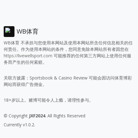
WB体育
WB体育 不承担与您使用本网站及使用本网站所含任何信息相关的任
何责任。作为使用本网站的条件，您同意免除本网站所有者因您在
https://livewellsport.com
可能推荐的任何第三方网站上使用任何服
务而产生的任何索赔。
关联方披露：Sportsbook & Casino Review 可能会因访问体育博彩
网站而获得广告佣金。
18+岁以上。赌博可能令人上瘾，请理性参与。
© Copyright
JXF2024
. All Rights Reserved
Currently v1.0.2.