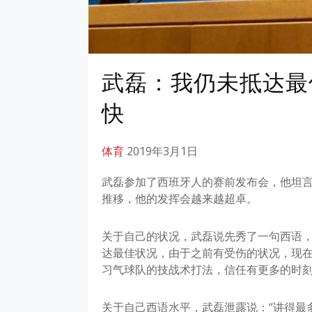
武磊：我仍未抵达最
快
体育
2019年3月1日
武磊参加了西班牙人的赛前发布会，他坦
推移，他的发挥会越来越超卓。
关于自己的状况，武磊说先秀了一句西语，
达最佳状况，由于之前有受伤的状况，现
习气球队的技战术打法，信任有更多的时刻
关于自己西语水平，武磊泄露说：“讲得最