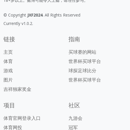
18+岁以上。赌博可能令人上瘾，请理性参与。
© Copyright
JXF2024
. All Rights Reserved
Currently v1.0.2.
链接
指南
主页
买球赛的网站
体育
世界杯买球平台
游戏
球探足球比分
图片
世界杯买球平台
吉祥独家奖金
项目
社区
体育官网登录入口
九游会
体育网投
冠军