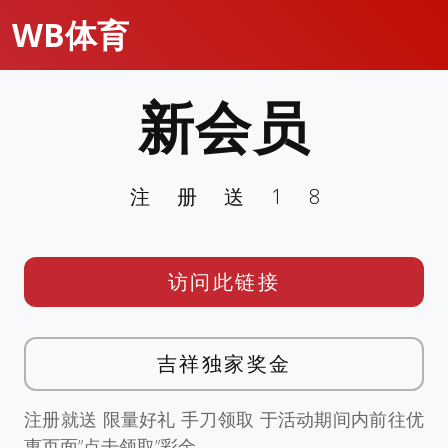
WB体育
新会员
注册送18
访问此链接
吉祥独家奖金
注册就送 限量好礼 手刀领取 于活动期间内前往优
惠页面”点击领取”彩金。