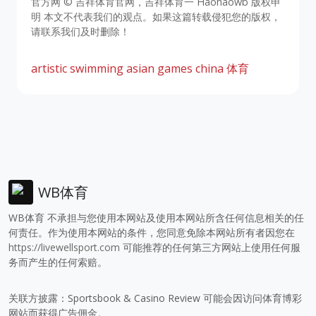
官方网 © 吉祥体育官网，吉祥体育一 Haohaowb 版权申
明 本文不代表我们的观点。如果这篇转载侵犯您的版权，
请联系我们及时删除！
artistic swimming
asian games
china
体育
WB体育
WB体育 不承担与您使用本网站及使用本网站所含任何信息相关的任
何责任。作为使用本网站的条件，您同意免除本网站所有者因您在
https://livewellsport.com
可能推荐的任何第三方网站上使用任何服
务而产生的任何索赔。
关联方披露：Sportsbook & Casino Review 可能会因访问体育博彩
网站而获得广告佣金。