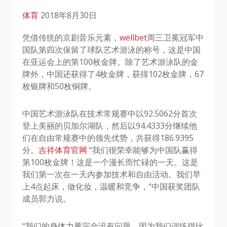
体育
2018年8月30日
凭借传统的京剧音乐元素，
wellbet
周三卫冕冠军中
国队第四次保留了球队艺术游泳的称号，这是中国
在亚运会上的第100枚金牌。除了艺术游泳队的金
牌外，中国还获得了4枚金牌，获得102枚金牌，67
枚银牌和50枚铜牌。
中国艺术游泳队在技术常规赛中以92.5062分首次
登上美丽的贝加尔湖队，然后以94.4333分继续他
们在自由常规赛中的领先优势，共获得186.9395
分。
吉祥体育官网
“我们很荣幸能够为中国队赢得
第100枚金牌！这是一个漫长而忙碌的一天。这是
我们第一次在一天内参加技术和自由活动。我们早
上4点起床，做化妆，温暖和竞争，“中国获奖团队
成员郭力说。
“我们的身体力量完全没有问题，因为我们训练得比