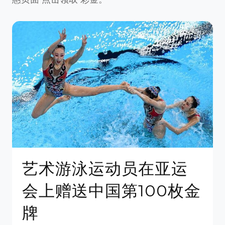
艺术游泳运动员在亚运
会上赠送中国第100枚金
牌