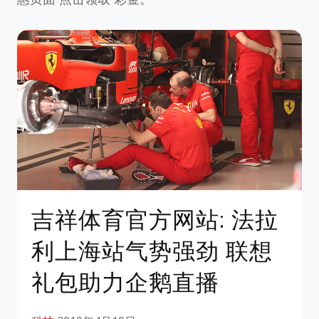
吉祥体育官方网站: 法拉
利上海站气势强劲 联想
礼包助力企鹅直播