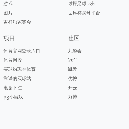
游戏
球探足球比分
图片
世界杯买球平台
吉祥独家奖金
项目
社区
体育官网登录入口
九游会
体育网投
冠军
买球站现金体育
凯发
靠谱的买球站
优博
电竞下注
开云
pg小游戏
万博