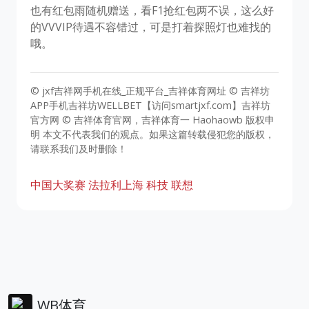
也有红包雨随机赠送，看F1抢红包两不误，这么好
的VVVIP待遇不容错过，可是打着探照灯也难找的
哦。
© jxf吉祥网手机在线_正规平台_吉祥体育网址 © 吉祥坊
APP手机吉祥坊WELLBET【访问smartjxf.com】吉祥坊
官方网 © 吉祥体育官网，吉祥体育一 Haohaowb 版权申
明 本文不代表我们的观点。如果这篇转载侵犯您的版权，
请联系我们及时删除！
中国大奖赛
法拉利上海
科技
联想
WB体育