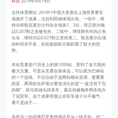
科技
2019年4月19日
吉祥体育网址: 2019F1中国大奖赛在上海世界赛车
场揭开了战幕，法拉利双雄体现出色。一练中，维
特尔和勒克莱尔分列在全场第1、3位，而汉密尔顿
以0.207秒之差被包夹。二练中，博塔斯长时间占有
头名，维特尔以0.027秒之差排第二。勒克莱尔出场
的时间并不多，在轮胎损耗方面积累了较大的优
势。
本站竞赛是F1历史上的第1000站，受到了各方面的
极大注重。可是从竞赛自身来说，可以视为巴林站
的一个连续。不仅仅由于这两站都在亚洲，更重要
的是，两周前在萨基尔赛道演出的是“一盘没有下完
的棋”，跃马双雄头排发车，最后却被梅奔两杰包办
了冠亚军。这个成果明显让赤军车迷十分不服气：
要不是由于……
虽然这一站的激烈竞争按例还是从一练开始，但二