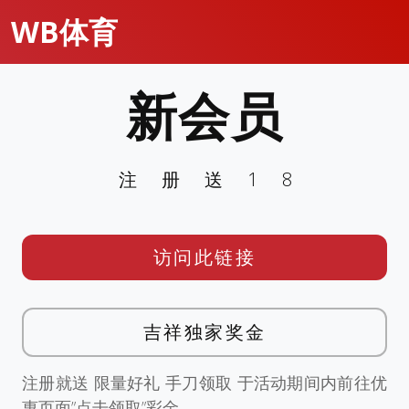
WB体育
新会员
注册送18
访问此链接
吉祥独家奖金
注册就送 限量好礼 手刀领取 于活动期间内前往优
惠页面”点击领取”彩金。