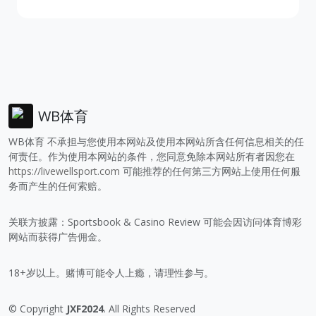
WB体育
WB体育 不承担与您使用本网站及使用本网站所含任何信息相关的任
何责任。作为使用本网站的条件，您同意免除本网站所有者因您在
https://livewellsport.com
可能推荐的任何第三方网站上使用任何服
务而产生的任何索赔。
关联方披露：Sportsbook & Casino Review 可能会因访问体育博彩
网站而获得广告佣金。
18+岁以上。赌博可能令人上瘾，请理性参与。
© Copyright
JXF2024
. All Rights Reserved