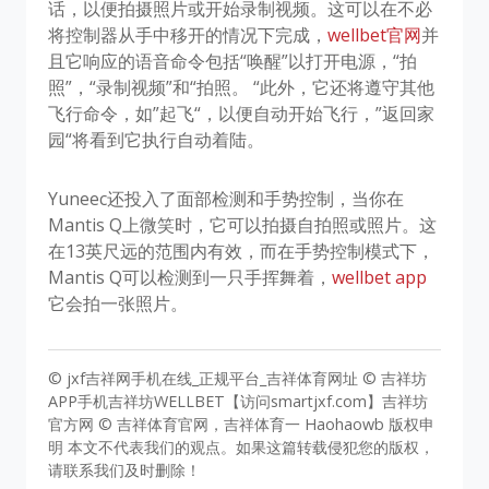
话，以便拍摄照片或开始录制视频。这可以在不必
将控制器从手中移开的情况下完成，
wellbet官网
并
且它响应的语音命令包括“唤醒”以打开电源，“拍
照”，“录制视频”和“拍照。 “此外，它还将遵守其他
飞行命令，如”起飞“，以便自动开始飞行，”返回家
园“将看到它执行自动着陆。
Yuneec还投入了面部检测和手势控制，当你在
Mantis Q上微笑时，它可以拍摄自拍照或照片。这
在13英尺远的范围内有效，而在手势控制模式下，
Mantis Q可以检测到一只手挥舞着，
wellbet app
它会拍一张照片。
© jxf吉祥网手机在线_正规平台_吉祥体育网址 © 吉祥坊
APP手机吉祥坊WELLBET【访问smartjxf.com】吉祥坊
官方网 © 吉祥体育官网，吉祥体育一 Haohaowb 版权申
明 本文不代表我们的观点。如果这篇转载侵犯您的版权，
请联系我们及时删除！