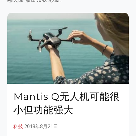
Mantis Q无人机可能很
小但功能强大
科技
2018年8月21日