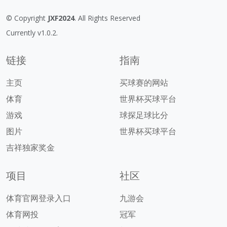
© Copyright
JXF2024
. All Rights Reserved
Currently v1.0.2.
链接
指南
主页
买球赛的网站
体育
世界杯买球平台
游戏
球探足球比分
图片
世界杯买球平台
吉祥独家奖金
项目
社区
体育官网登录入口
九游会
体育网投
冠军