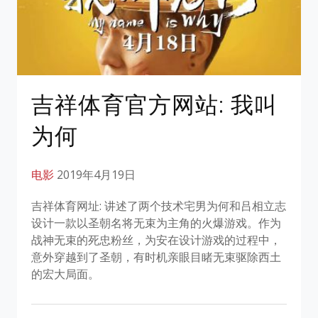
吉祥体育官方网站: 我叫
为何
电影
2019年4月19日
吉祥体育网址: 讲述了两个技术宅男为何和吕相立志
设计一款以圣朝名将无束为主角的火爆游戏。作为
战神无束的死忠粉丝，为安在设计游戏的过程中，
意外穿越到了圣朝，有时机亲眼目睹无束驱除西土
的宏大局面。