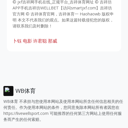
© jxf吉祥网手机在线_正规平台_吉祥体育网址 © 吉祥坊
APP手机吉祥坊WELLBET【访问smartjxf.com】吉祥坊
官方网 © 吉祥体育官网，吉祥体育一 Haohaowb 版权申
明 本文不代表我们的观点。如果这篇转载侵犯您的版权，
请联系我们及时删除！
卜钰
电影
许君聪
那威
WB体育
WB体育 不承担与您使用本网站及使用本网站所含任何信息相关的任
何责任。作为使用本网站的条件，您同意免除本网站所有者因您在
https://livewellsport.com
可能推荐的任何第三方网站上使用任何服
务而产生的任何索赔。