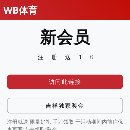
WB体育
新会员
注册送18
访问此链接
吉祥独家奖金
注册就送 限量好礼 手刀领取 于活动期间内前往优
惠页面”点击领取”彩金。