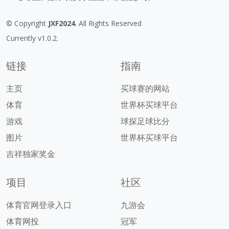
© Copyright
JXF2024
. All Rights Reserved
Currently v1.0.2.
链接
指南
主页
买球赛的网站
体育
世界杯买球平台
游戏
球探足球比分
图片
世界杯买球平台
吉祥独家奖金
项目
社区
体育官网登录入口
九游会
体育网投
冠军