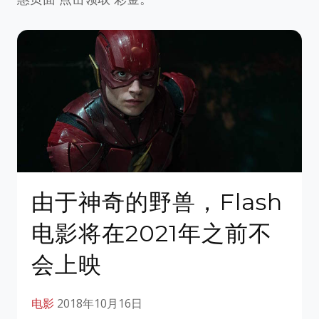
由于神奇的野兽，Flash
电影将在2021年之前不
会上映
电影
2018年10月16日