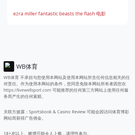
ezra miller
fantastic beasts
the flash
电影
WB体育
WB体育 不承担与您使用本网站及使用本网站所含任何信息相关的任
何责任。作为使用本网站的条件，您同意免除本网站所有者因您在
https://livewellsport.com
可能推荐的任何第三方网站上使用任何服
务而产生的任何索赔。
关联方披露：Sportsbook & Casino Review 可能会因访问体育博彩
网站而获得广告佣金。
18+岁以上。赌博可能令人上瘾，请理性参与。