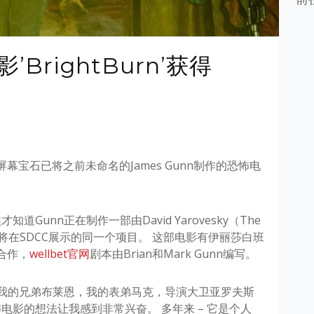
BrightBurn’获得
屏幕宝石已将之前未命名的James Gunn制作的恐怖电
道Gunn正在制作一部由David Yarovesky（The
他将在SDCC展示的同一个项目。 这部电影有伊丽莎白班
星合作，
wellbet官网
剧本由Brian和Mark Gunn编写。
，我的兄弟布莱恩，我的表弟马克，导演大卫亚罗夫斯
影的想法让我感到非常兴奋。 多年来 – 它是个人