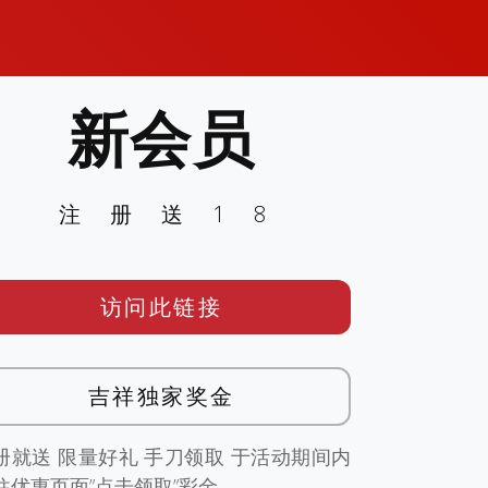
新会员
注册送18
访问此链接
吉祥独家奖金
册就送 限量好礼 手刀领取 于活动期间内
往优惠页面”点击领取”彩金。