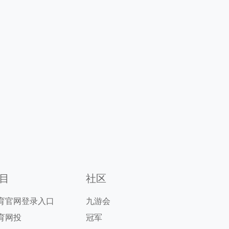
目
社区
育官网登录入口
九游会
育网投
冠军