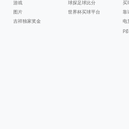
游戏
球探足球比分
买
图片
世界杯买球平台
靠
吉祥独家奖金
电
p