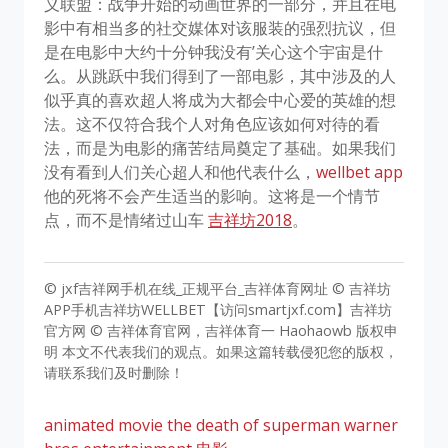
义联盟：战争开始的动画世界的一部分，并且在电
影中有相当多的社交媒体对该服装的强烈抗议，但
是在电影中大约十分钟我没有’关心这个宇宙是什
么。从跳跃中我们得到了一部电影，其中涉及的人
似乎真的喜欢超人将成为大都会中心爱的英雄的想
法。这不仅符合我个人对角色应该如何对待的看
法，而是为电影的痛苦结局奠定了基础。如果我们
没有看到人们关心超人和他代表什么，
wellbet app
他的死将不会产生适当的影响。这将是一个情节
点，而不是情绪过山车
吉祥坊2018
。
© jxf吉祥网手机在线_正规平台_吉祥体育网址 © 吉祥坊
APP手机吉祥坊WELLBET【访问smartjxf.com】吉祥坊
官方网 © 吉祥体育官网，吉祥体育一 Haohaowb 版权申
明 本文不代表我们的观点。如果这篇转载侵犯您的版权，
请联系我们及时删除！
animated movie
the death of superman
warner