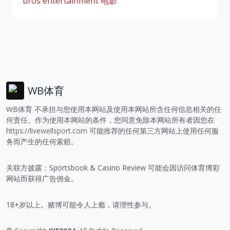
bros entertainment
电影
WB体育
WB体育 不承担与您使用本网站及使用本网站所含任何信息相关的任
何责任。作为使用本网站的条件，您同意免除本网站所有者因您在
https://livewellsport.com
可能推荐的任何第三方网站上使用任何服
务而产生的任何索赔。
关联方披露：Sportsbook & Casino Review 可能会因访问体育博彩
网站而获得广告佣金。
18+岁以上。赌博可能令人上瘾，请理性参与。