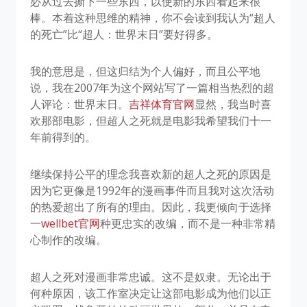
必从过去撕下一些东西，以使新的东西看起来很
棒。本着这种思维的精神，你不会读到我认为“超人
的死亡”比“超人：世界末日”要好得多。
我的意思是，但这归结为个人偏好，而且公平地
说，我在2007年为这个网站写了一篇相当热烈的超
人评论：世界末日。
吉祥体育官网
显然，我当时喜
欢那部电影，但超人之死就是电影我希望我们十一
年前得到的。
继续保持公平的理念我喜欢新的超人之死的原因是
因为它更像是1992年的漫画事件而且我对这次活动
的热爱超出了所有的理由。因此，我更倾向于选择
一
wellbet官网
种更忠实的改编，而不是一种非常精
心制作的改编。
超人之死对漫画非常忠诚。这不是奴隶。无论出于
何种原因，该工作室决定让这部电影成为他们以正