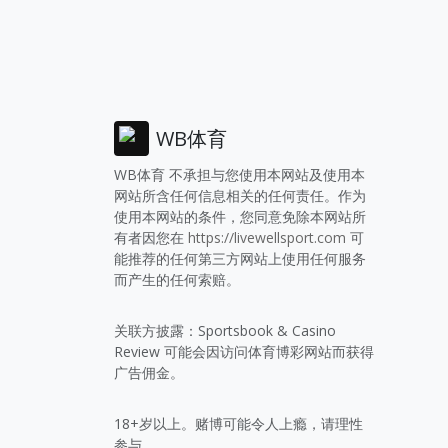
WB体育
WB体育 不承担与您使用本网站及使用本
网站所含任何信息相关的任何责任。作为
使用本网站的条件，您同意免除本网站所
有者因您在
https://livewellsport.com
可
能推荐的任何第三方网站上使用任何服务
而产生的任何索赔。
关联方披露：Sportsbook & Casino
Review 可能会因访问体育博彩网站而获得
广告佣金。
18+岁以上。赌博可能令人上瘾，请理性
参与。