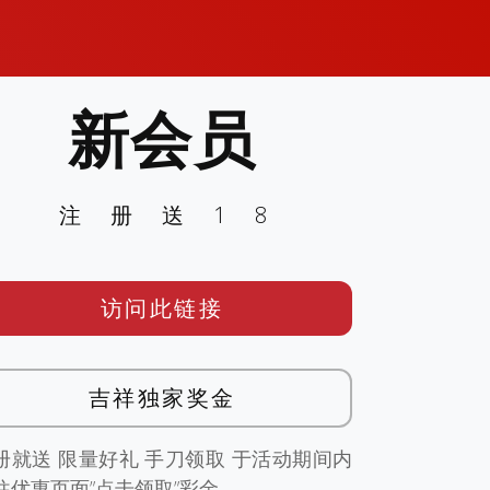
新会员
注册送18
访问此链接
吉祥独家奖金
册就送 限量好礼 手刀领取 于活动期间内
往优惠页面”点击领取”彩金。