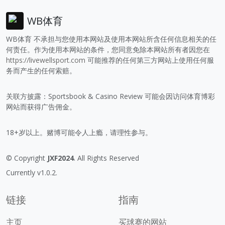
WB体育
WB体育 不承担与您使用本网站及使用本网站所含任何信息相关的任
何责任。作为使用本网站的条件，您同意免除本网站所有者因您在
https://livewellsport.com
可能推荐的任何第三方网站上使用任何服
务而产生的任何索赔。
关联方披露：Sportsbook & Casino Review 可能会因访问体育博彩
网站而获得广告佣金。
18+岁以上。赌博可能令人上瘾，请理性参与。
© Copyright
JXF2024
. All Rights Reserved
Currently v1.0.2.
链接
指南
主页
买球赛的网站