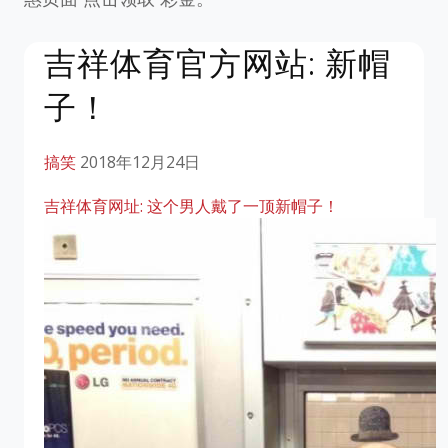
吉祥体育官方网站: 新帽
子！
搞笑
2018年12月24日
吉祥体育网址: 这个男人戴了一顶新帽子！