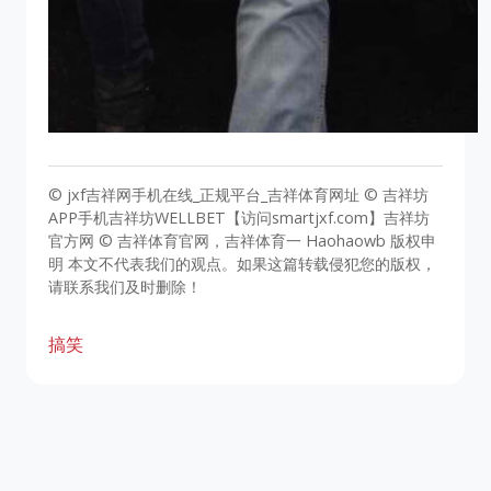
© jxf吉祥网手机在线_正规平台_吉祥体育网址 © 吉祥坊
APP手机吉祥坊WELLBET【访问smartjxf.com】吉祥坊
官方网 © 吉祥体育官网，吉祥体育一 Haohaowb 版权申
明 本文不代表我们的观点。如果这篇转载侵犯您的版权，
请联系我们及时删除！
搞笑