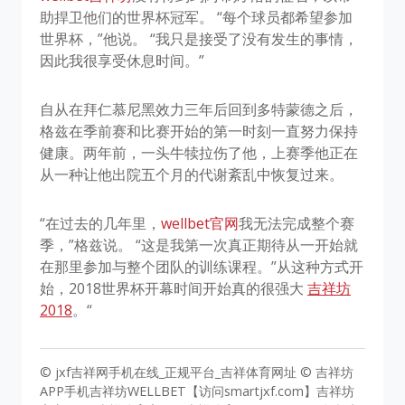
助捍卫他们的世界杯冠军。 “每个球员都希望参加
世界杯，”他说。 “我只是接受了没有发生的事情，
因此我很享受休息时间。”
自从在拜仁慕尼黑效力三年后回到多特蒙德之后，
格兹在季前赛和比赛开始的第一时刻一直努力保持
健康。两年前，一头牛犊拉伤了他，上赛季他正在
从一种让他出院五个月的代谢紊乱中恢复过来。
“在过去的几年里，
wellbet官网
我无法完成整个赛
季，”格兹说。 “这是我第一次真正期待从一开始就
在那里参加与整个团队的训练课程。”从这种方式开
始，2018世界杯开幕时间开始真的很强大
吉祥坊
2018
。“
© jxf吉祥网手机在线_正规平台_吉祥体育网址 © 吉祥坊
APP手机吉祥坊WELLBET【访问smartjxf.com】吉祥坊