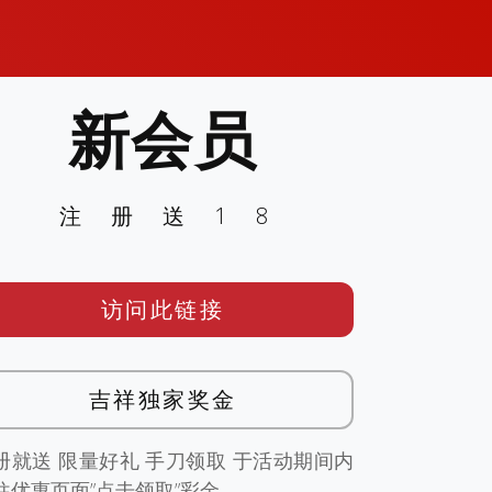
新会员
注册送18
访问此链接
吉祥独家奖金
册就送 限量好礼 手刀领取 于活动期间内
往优惠页面”点击领取”彩金。