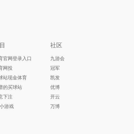
目
社区
育官网登录入口
九游会
育网投
冠军
球站现金体育
凯发
谱的买球站
优博
竞下注
开云
g小游戏
万博